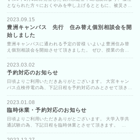
となられた方々におくやみを申し上げるとともに、被災され
た方々に心よりお見舞い申し上げます。 被害を受けられた
皆様の安全と1日でも早く平穏な生活...
2023.09.15
豊洲キャンパス 先行 住み替え個別相談会を開
始しました
豊洲キャンパスに通われる予定の皆様 いよいよ豊洲住み替
え個別相談会を開始させて頂きました。 ぜひ、授業の合間
やお時間のある時にお気軽に、生協住まいサポートセンター
にお越しください。 ...
2023.03.02
予約対応のお知らせ
日頃よりご利用いただきありがとございます。 大宮キャン
パス点検停電の為、下記日程を予約対応のみとさせて頂きま
す。 ※キャンパス内に入校禁止の為、前日までの予約対応
とさせて頂きます。 ...
2023.01.08
臨時休業・予約対応のお知らせ
日頃よりご利用いただきありがとございます。 大学入学共
通試験の為、下記日程を臨時休業とさせて頂きます。
2023年1月14日（土）から2023年1月15日（日）まで ...
2022.12.27