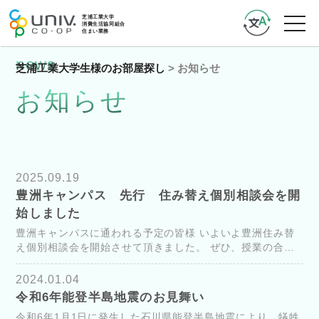
news
芝浦工業大学生様のお部屋探し
>
お知らせ
お知らせ
2025.09.19
豊洲キャンパス 先行 住み替え個別相談会を開
始しました
豊洲キャンパスに通われる予定の皆様 いよいよ豊洲住み替
え個別相談会を開始させて頂きました。 ぜひ、授業の合間
やお時間のある時にお気軽に、生協住まいサポートセンター
にお越しください。 ...
2024.01.04
令和6年能登半島地震のお見舞い
令和6年1月1日に発生した石川県能登半島地震により、犠牲