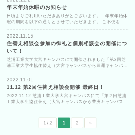
年末年始休暇のお知らせ
日頃よりご利用いただきありがとございます。 年末年始休
暇の期間を以下の通りとさせていただきます。 ご不便をお
掛け致しますが、何卒ご了承くださいますようお願い申し上
げます。 &nb...
2022.11.15
住替え相談会参加の御礼と個別相談会の開催につ
いて！
芝浦工業大学大宮キャンパスにて開催されました「第2回芝
浦工業大学生協住替え（大宮キャンパスから豊洲キャンパス
へ移動生対象）相談会」では、ご多忙の折にもかかわらず、
たくさんの親御様、学生様にご参加いただ...
2022.11.01
11.12 第2回住替え相談会開催 最終日！
2022.11.12 芝浦工業大学大宮キャンパスにて「第２回芝浦
工業大学生協住替え（大宮キャンパスから豊洲キャンパスへ
移動生対象）相談会」を開催します！ 席に限りがございま
すので、早めのお申込みを...
1 / 2
1
2
»