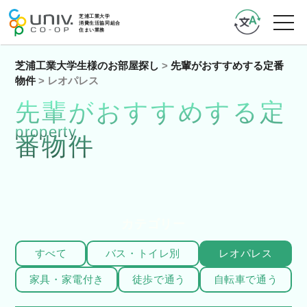
芝浦工業大学生様のお部屋探し
>
先輩がおすすめする定番
物件
>
レオパレス
先輩がおすすめする定
property
番物件
カテゴリー
すべて
バス・トイレ別
レオパレス
家具・家電付き
徒歩で通う
自転車で通う