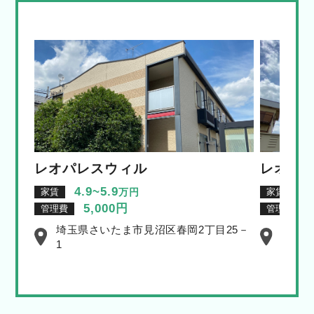
レオパレスウィル
レオパ
4.9~5.9
4.
万円
家賃
家賃
5,000円
管理費
管理費
埼玉県さいたま市見沼区春岡2丁目25－
埼玉県
1
10