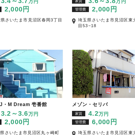
3.4～3.7
3.6～3.8
万円
家賃
万円
2,000円
2,000円
管理費
玉県さいたま市見沼区春岡3丁目
埼玉県さいたま市見沼区東
目53−18
J・M Dream 壱番館
メゾン・セリバ
3.2～3.6
4.2
万円
家賃
万円
2,000円
6,000円
管理費
玉県さいたま市見沼区丸ヶ崎町
埼玉県さいたま市見沼区東