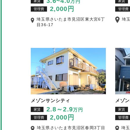
3.6~4.0
家賃
万円
家賃
2,000円
管理費
管理費
埼玉県さいたま市見沼区東大宮6丁
埼
目36-17
メゾンサンシティ
メゾン
2.8～2.9
家賃
万円
家賃
2,000円
管理費
管理費
埼玉県さいたま市見沼区春岡3丁目
埼