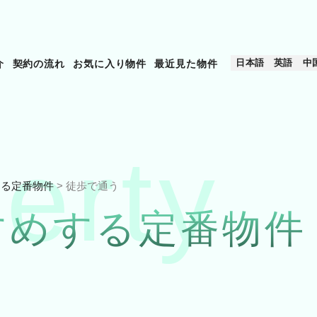
日本語
英語
中
介
契約の流れ
お気に入り物件
最近見た物件
erty
する定番物件
>
徒歩で通う
すめする定番物件