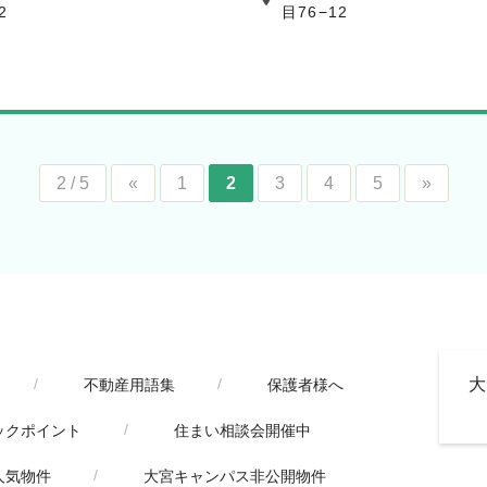
2
目76−12
2 / 5
«
1
2
3
4
5
»
不動産用語集
保護者様へ
ックポイント
住まい相談会開催中
人気物件
大宮キャンパス非公開物件